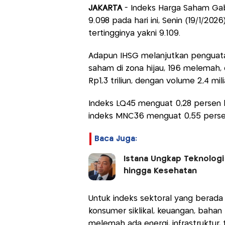
JAKARTA
- Indeks Harga Saham Ga
9.098 pada hari ini, Senin (19/1/20
tertingginya yakni 9.109.
Adapun IHSG melanjutkan penguata
saham di zona hijau, 196 melemah,
Rp1,3 triliun, dengan volume 2,4 mi
Indeks LQ45 menguat 0,28 persen ke
indeks MNC36 menguat 0,55 persen
Baca Juga:
Istana Ungkap Teknologi
hingga Kesehatan
Untuk indeks sektoral yang berada d
konsumer siklikal, keuangan, bahan 
melemah ada energi, infrastruktur, 