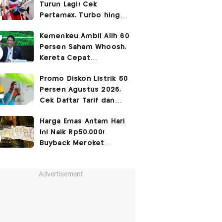
Turun Lagi! Cek
Pertamax, Turbo hingga
Pertalite Hari Ini 6
Kemenkeu Ambil Alih 60
Agustus 2026
Persen Saham Whoosh,
Kereta Cepat
Diperpanjang hingga
Promo Diskon Listrik 50
Surabaya
Persen Agustus 2026,
Cek Daftar Tarif dan
Syaratnya
Harga Emas Antam Hari
Ini Naik Rp50.000!
Buyback Meroket
Rp90.000
Advertisement