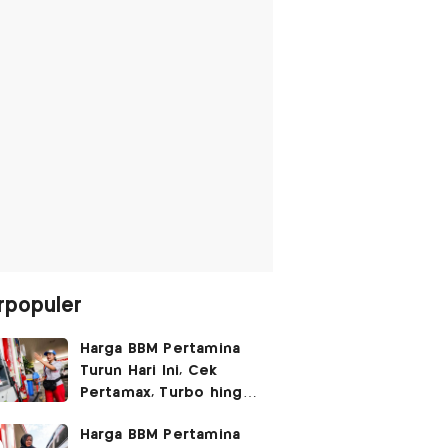
rpopuler
Harga BBM Pertamina
Turun Hari Ini, Cek
Pertamax, Turbo hingga
Pertalite 7 Agustus
Harga BBM Pertamina
2026