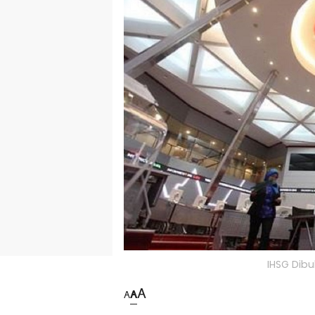
IHSG Dibu
A
A
A