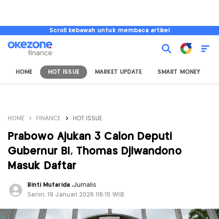
Scroll kebawah untuk membaca artikel
HOME
HOT ISSUE
MARKET UPDATE
SMART MONEY
I
HOME
FINANCE
HOT ISSUE
Prabowo Ajukan 3 Calon Deputi
Gubernur BI, Thomas Djiwandono
Masuk Daftar
Binti Mufarida
,
Jurnalis
Senin, 19 Januari 2026 |16:15 WIB