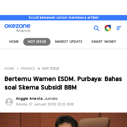
Scroll kebawah untuk membaca artikel
HOME
HOT ISSUE
MARKET UPDATE
SMART MONEY
I
HOME
FINANCE
HOT ISSUE
Bertemu Wamen ESDM, Purbaya: Bahas
soal Skema Subsidi BBM
Anggie Ariesta
,
Jurnalis
Selasa, 27 Januari 2026 |21:23 WIB