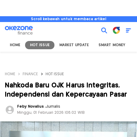
Scroll kebawah untuk membaca artikel
HOME
HOT ISSUE
MARKET UPDATE
SMART MONEY
I
HOME
FINANCE
HOT ISSUE
Nahkoda Baru OJK Harus Integritas,
Independensi dan Kepercayaan Pasar
Feby Novalius
,
Jurnalis
Minggu, 01 Februari 2026 |08:02 WIB