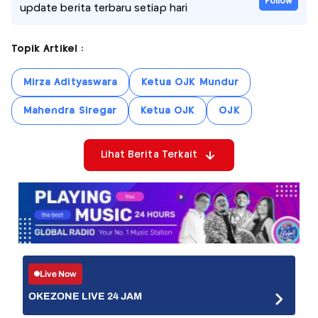
Follow
update berita terbaru setiap hari
Topik Artikel :
Mirza Adityaswara
Ketua OJK Mundur
Mahendra Siregar
Ketua OJK
OJK
Lihat Berita Terkait
Live Now
OKEZONE LIVE 24 JAM