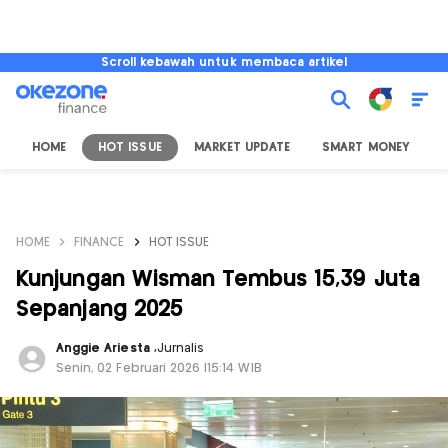
Scroll kebawah untuk membaca artikel
HOME
HOT ISSUE
MARKET UPDATE
SMART MONEY
I
HOME
FINANCE
HOT ISSUE
Kunjungan Wisman Tembus 15,39 Juta
Sepanjang 2025
Anggie Ariesta
,
Jurnalis
Senin, 02 Februari 2026 |15:14 WIB