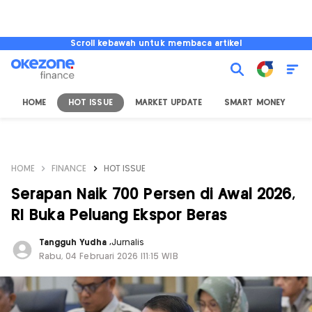
Scroll kebawah untuk membaca artikel
HOME
HOT ISSUE
MARKET UPDATE
SMART MONEY
I
HOME
FINANCE
HOT ISSUE
Serapan Naik 700 Persen di Awal 2026,
RI Buka Peluang Ekspor Beras
Tangguh Yudha
,
Jurnalis
Rabu, 04 Februari 2026 |11:15 WIB