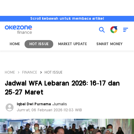
Scroll kebawah untuk membaca artikel
HOME
HOT ISSUE
MARKET UPDATE
SMART MONEY
I
HOME
FINANCE
HOT ISSUE
Jadwal WFA Lebaran 2026: 16-17 dan
25-27 Maret
Iqbal Dwi Purnama
,
Jurnalis
Jum'at, 06 Februari 2026 |12:03 WIB