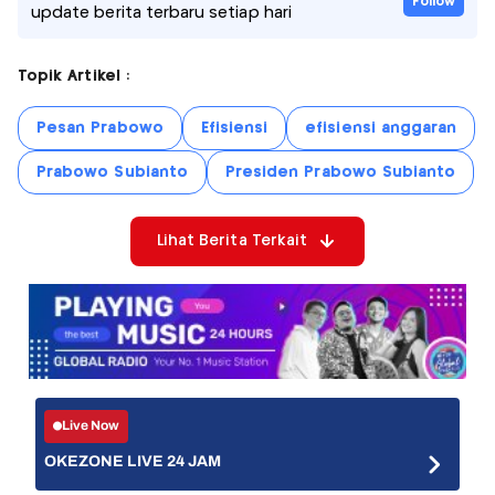
Follow
update berita terbaru setiap hari
Topik Artikel :
Pesan Prabowo
Efisiensi
efisiensi anggaran
Prabowo Subianto
Presiden Prabowo Subianto
Lihat Berita Terkait
Live Now
OKEZONE LIVE 24 JAM