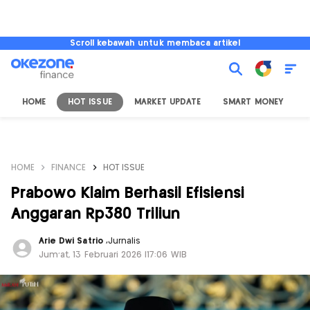
Scroll kebawah untuk membaca artikel
HOME
HOT ISSUE
MARKET UPDATE
SMART MONEY
I
HOME
FINANCE
HOT ISSUE
Prabowo Klaim Berhasil Efisiensi
Anggaran Rp380 Triliun
Arie Dwi Satrio
,
Jurnalis
Jum'at, 13 Februari 2026 |17:06 WIB