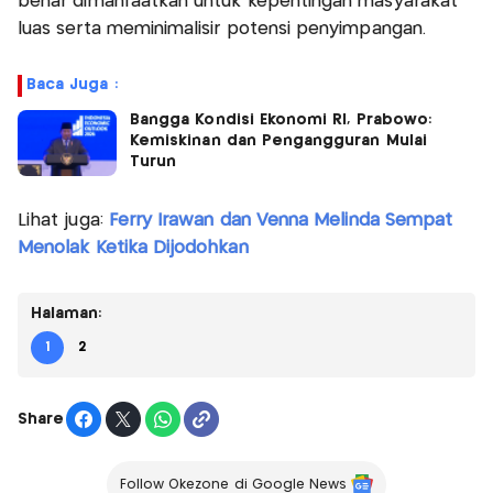
benar dimanfaatkan untuk kepentingan masyarakat
luas serta meminimalisir potensi penyimpangan.
Baca Juga :
Bangga Kondisi Ekonomi RI, Prabowo:
Kemiskinan dan Pengangguran Mulai
Turun
Lihat juga:
Ferry Irawan dan Venna Melinda Sempat
Menolak Ketika Dijodohkan
Halaman:
1
2
Share
Follow Okezone di Google News