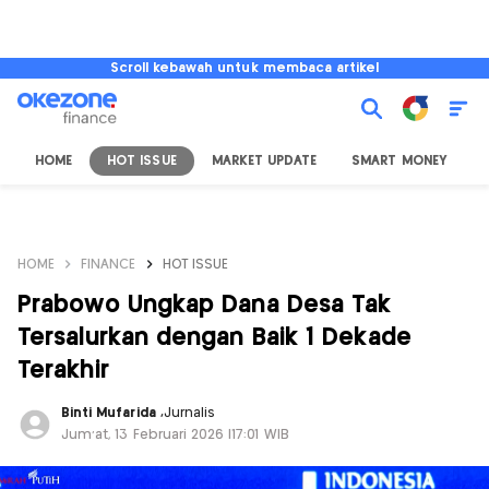
Scroll kebawah untuk membaca artikel
HOME
HOT ISSUE
MARKET UPDATE
SMART MONEY
I
HOME
FINANCE
HOT ISSUE
Prabowo Ungkap Dana Desa Tak
Tersalurkan dengan Baik 1 Dekade
Terakhir
Binti Mufarida
,
Jurnalis
Jum'at, 13 Februari 2026 |17:01 WIB