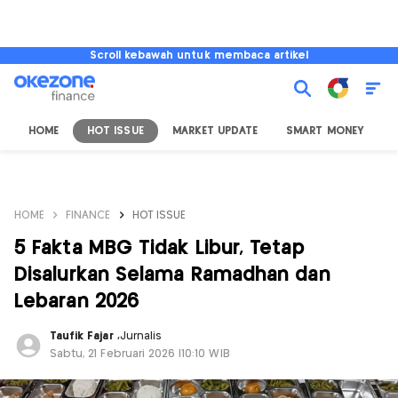
Scroll kebawah untuk membaca artikel
HOME
HOT ISSUE
MARKET UPDATE
SMART MONEY
I
HOME
FINANCE
HOT ISSUE
5 Fakta MBG Tidak Libur, Tetap
Disalurkan Selama Ramadhan dan
Lebaran 2026
Taufik Fajar
,
Jurnalis
Sabtu, 21 Februari 2026 |10:10 WIB