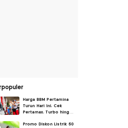
rpopuler
Harga BBM Pertamina
Turun Hari Ini, Cek
Pertamax, Turbo hingga
Pertalite 7 Agustus
Promo Diskon Listrik 50
2026