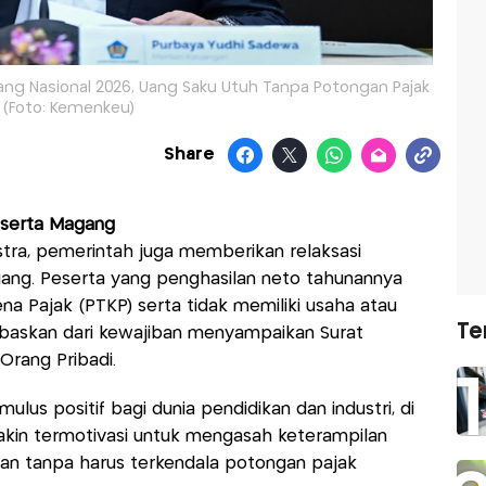
ng Nasional 2026, Uang Saku Utuh Tanpa Potongan Pajak
(Foto: Kemenkeu)
Share
Peserta Magang
ra, pemerintah juga memberikan relaksasi
gang. Peserta yang penghasilan neto tahunannya
na Pajak (PTKP) serta tidak memiliki usaha atau
Te
ebaskan dari kewajiban menyampaikan Surat
rang Pribadi.
mulus positif bagi dunia pendidikan dan industri, di
akin termotivasi untuk mengasah keterampilan
an tanpa harus terkendala potongan pajak