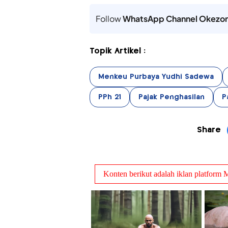
Follow
WhatsApp Channel Okezo
Topik Artikel :
Menkeu Purbaya Yudhi Sadewa
PPh 21
Pajak Penghasilan
P
Share