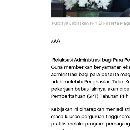
Purbaya Bebaskan PPh 21 Peserta Maga
A
A
A
Relaksasi Administrasi bagi Para 
Guna memberikan kenyamanan ekst
administrasi bagi para peserta ma
tidak melebihi Penghasilan Tidak Ke
pekerjaan bebas lainnya, akan dib
Pemberitahuan (SPT) Tahunan PPh O
Kebijakan ini diharapkan menjadi sti
mana lulusan perguruan tinggi sem
praktis melalui program pemagang