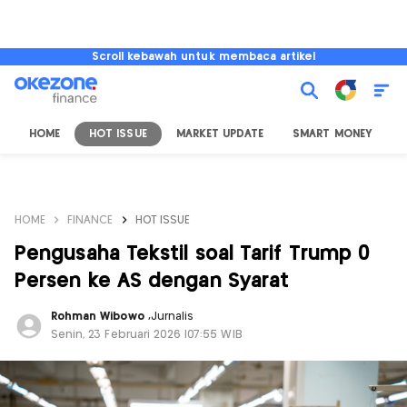
Scroll kebawah untuk membaca artikel
HOME
HOT ISSUE
MARKET UPDATE
SMART MONEY
I
HOME
FINANCE
HOT ISSUE
Pengusaha Tekstil soal Tarif Trump 0
Persen ke AS dengan Syarat
Rohman Wibowo
,
Jurnalis
Senin, 23 Februari 2026 |07:55 WIB