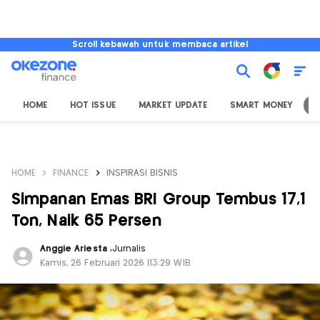
Scroll kebawah untuk membaca artikel
HOME
HOT ISSUE
MARKET UPDATE
SMART MONEY
I
HOME
FINANCE
INSPIRASI BISNIS
Simpanan Emas BRI Group Tembus 17,1
Ton, Naik 65 Persen
Anggie Ariesta
,
Jurnalis
Kamis, 26 Februari 2026 |13:29 WIB