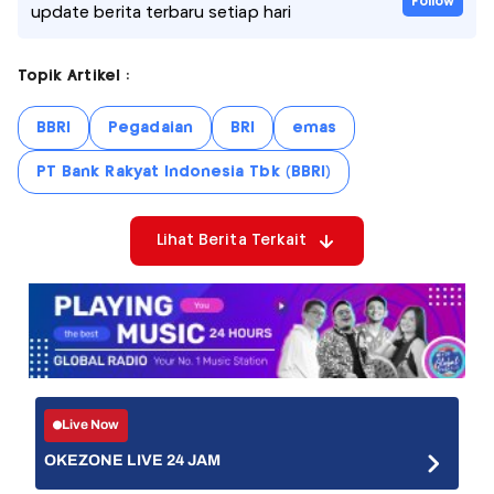
Follow
update berita terbaru setiap hari
Topik Artikel :
BBRI
Pegadaian
BRI
emas
PT Bank Rakyat Indonesia Tbk (BBRI)
Lihat Berita Terkait
Live Now
OKEZONE LIVE 24 JAM