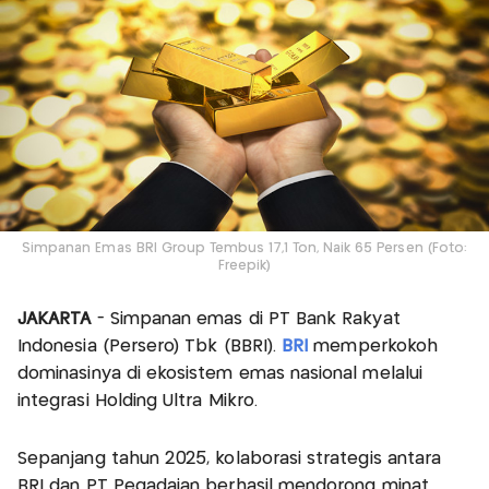
Simpanan Emas BRI Group Tembus 17,1 Ton, Naik 65 Persen (Foto:
Freepik)
JAKARTA
- Simpanan emas di PT Bank Rakyat
Indonesia (Persero) Tbk (BBRI).
BRI
memperkokoh
dominasinya di ekosistem emas nasional melalui
integrasi Holding Ultra Mikro.
Sepanjang tahun 2025, kolaborasi strategis antara
BRI dan PT Pegadaian berhasil mendorong minat