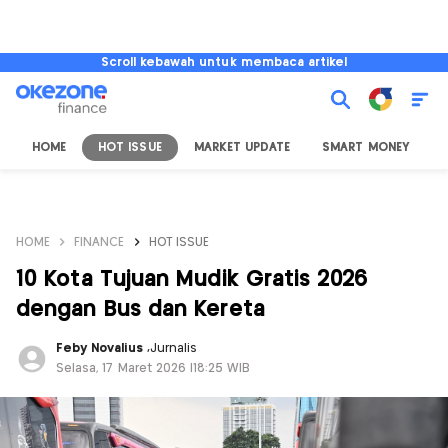
Scroll kebawah untuk membaca artikel
HOME
HOT ISSUE
MARKET UPDATE
SMART MONEY
I
HOME
FINANCE
HOT ISSUE
10 Kota Tujuan Mudik Gratis 2026
dengan Bus dan Kereta
Feby Novalius
,
Jurnalis
Selasa, 17 Maret 2026 |18:25 WIB