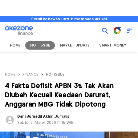
Scroll kebawah untuk membaca artikel
HOME
HOT ISSUE
MARKET UPDATE
SMART MONEY
I
HOME
FINANCE
HOT ISSUE
4 Fakta Defisit APBN 3% Tak Akan
Diubah Kecuali Keadaan Darurat,
Anggaran MBG Tidak Dipotong
Dani Jumadil Akhir
,
Jurnalis
Sabtu, 21 Maret 2026 |11:15 WIB