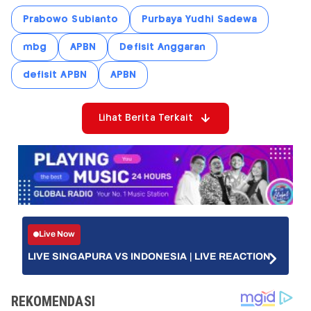
Prabowo Subianto
Purbaya Yudhi Sadewa
mbg
APBN
Defisit Anggaran
defisit APBN
APBN
Lihat Berita Terkait
Live Now
LIVE SINGAPURA VS INDONESIA | LIVE REACTION