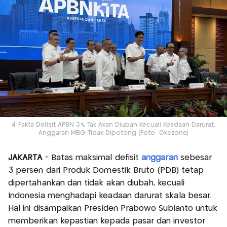
4 Fakta Defisit APBN 3% Tak Akan Diubah Kecuali Keadaan Darurat,
Anggaran MBG Tidak Dipotong (Foto: Okezone)
JAKARTA
- Batas maksimal defisit
anggaran
sebesar
3 persen dari Produk Domestik Bruto (PDB) tetap
dipertahankan dan tidak akan diubah, kecuali
Indonesia menghadapi keadaan darurat skala besar.
Hal ini disampaikan Presiden Prabowo Subianto untuk
memberikan kepastian kepada pasar dan investor