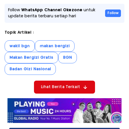
Follow
WhatsApp Channel Okezone
untuk
Follow
update berita terbaru setiap hari
Topik Artikel :
wakil bgn
makan bergizi
Makan Bergizi Gratis
BGN
Badan Gizi Nasional
Lihat Berita Terkait