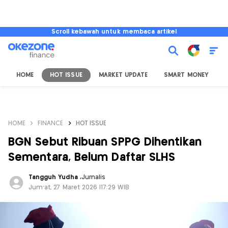
Scroll kebawah untuk membaca artikel
HOME
HOT ISSUE
MARKET UPDATE
SMART MONEY
I
HOME
FINANCE
HOT ISSUE
BGN Sebut Ribuan SPPG Dihentikan
Sementara, Belum Daftar SLHS
Tangguh Yudha
,
Jurnalis
Jum'at, 27 Maret 2026 |17:29 WIB