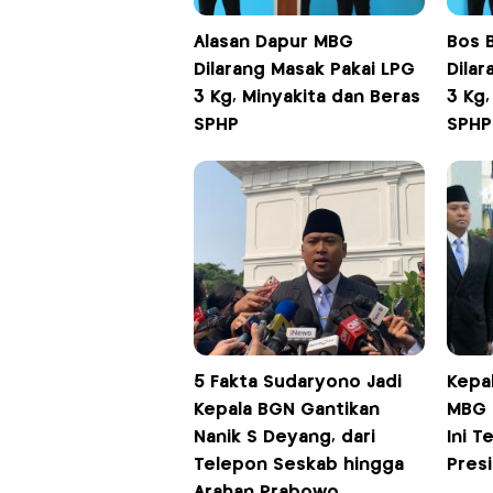
Alasan Dapur MBG
Bos 
Dilarang Masak Pakai LPG
Dilar
3 Kg, Minyakita dan Beras
3 Kg,
SPHP
SPHP
5 Fakta Sudaryono Jadi
Kepa
Kepala BGN Gantikan
MBG T
Nanik S Deyang, dari
Ini T
Telepon Seskab hingga
Pres
Arahan Prabowo