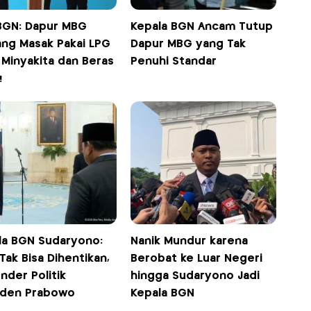
BGN: Dapur MBG
Kepala BGN Ancam Tutup
ang Masak Pakai LPG
Dapur MBG yang Tak
 Minyakita dan Beras
Penuhi Standar
!
la BGN Sudaryono:
Nanik Mundur karena
ak Bisa Dihentikan,
Berobat ke Luar Negeri
ender Politik
hingga Sudaryono Jadi
iden Prabowo
Kepala BGN