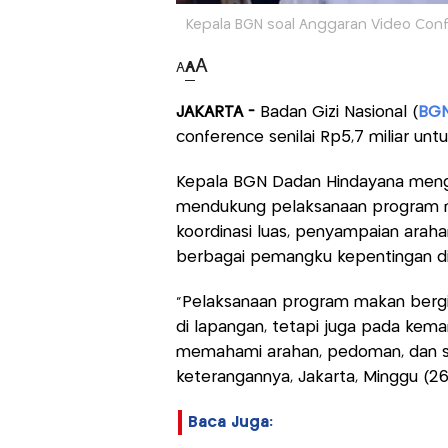
Kepala BGN soal Anggaran Video Conf
A
A
A
JAKARTA -
Badan Gizi Nasional (
BG
conference senilai Rp5,7 miliar un
Kepala BGN Dadan Hindayana menga
mendukung pelaksanaan program m
koordinasi luas, penyampaian araha
berbagai pemangku kepentingan di 
"Pelaksanaan program makan bergiz
di lapangan, tetapi juga pada ke
memahami arahan, pedoman, dan s
keterangannya, Jakarta, Minggu (26
Baca Juga: