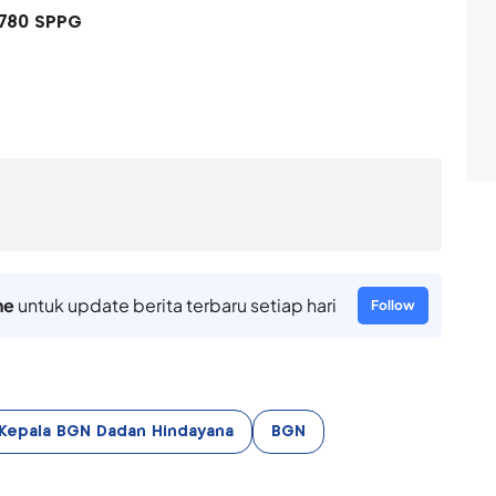
780 SPPG
ne
untuk update berita terbaru setiap hari
Follow
Kepala BGN Dadan Hindayana
BGN