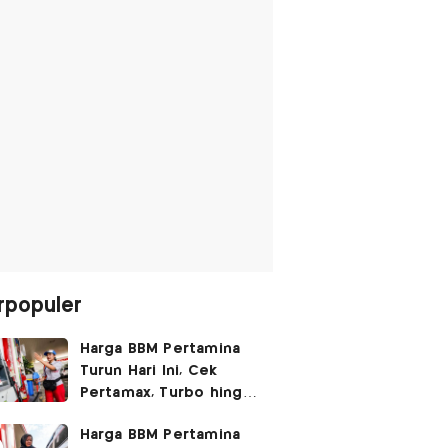
rpopuler
Harga BBM Pertamina
Turun Hari Ini, Cek
Pertamax, Turbo hingga
Pertalite 7 Agustus
Harga BBM Pertamina
2026