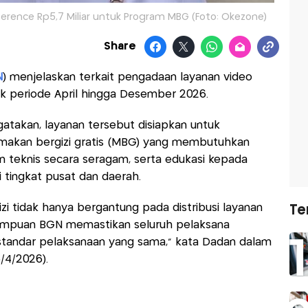
erence Rp5,7 Miliar untuk Program MBG (Foto: Okezone)
Share
N
) menjelaskan terkait pengadaan layanan video
tuk periode April hingga Desember 2026.
takan, layanan tersebut disiapkan untuk
akan bergizi gratis (MBG) yang membutuhkan
n teknis secara seragam, serta edukasi kepada
tingkat pusat dan daerah.
i tidak hanya bergantung pada distribusi layanan
Te
mampuan BGN memastikan seluruh pelaksana
tandar pelaksanaan yang sama," kata Dadan dalam
/4/2026).