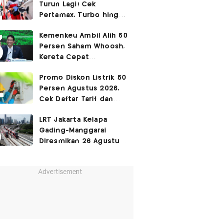
Turun Lagi! Cek
Pertamax, Turbo hingga
Pertalite Hari Ini 6
Kemenkeu Ambil Alih 60
Agustus 2026
Persen Saham Whoosh,
Kereta Cepat
Diperpanjang hingga
Promo Diskon Listrik 50
Surabaya
Persen Agustus 2026,
Cek Daftar Tarif dan
Syaratnya
LRT Jakarta Kelapa
Gading-Manggarai
Diresmikan 26 Agustus
2026
Advertisement