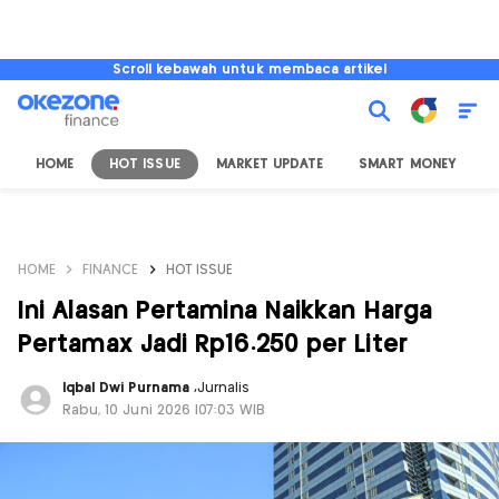
Scroll kebawah untuk membaca artikel
HOME
HOT ISSUE
MARKET UPDATE
SMART MONEY
I
HOME
FINANCE
HOT ISSUE
Ini Alasan Pertamina Naikkan Harga
Pertamax Jadi Rp16.250 per Liter
Iqbal Dwi Purnama
,
Jurnalis
Rabu, 10 Juni 2026 |07:03 WIB