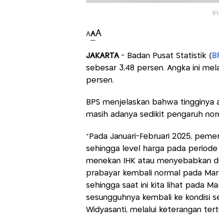
In
A
A
A
JAKARTA
- Badan Pusat Statistik (
B
sebesar 3,48 persen. Angka ini me
persen.
BPS menjelaskan bahwa tingginya a
masih adanya sedikit pengaruh normal
"Pada Januari-Februari 2025, pemeri
sehingga level harga pada periode
menekan IHK atau menyebabkan deflasi
prabayar kembali normal pada Mare
sehingga saat ini kita lihat pada Ma
sesungguhnya kembali ke kondisi se
Widyasanti, melalui keterangan tertu