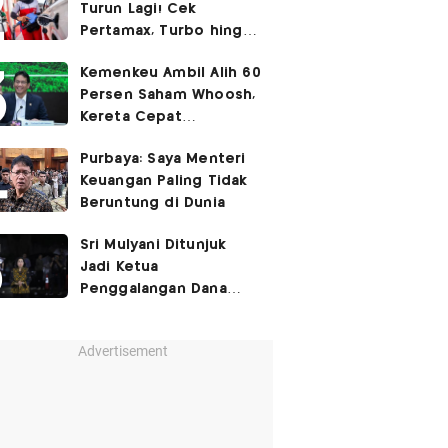
Turun Lagi! Cek
Pertamax, Turbo hingga
Pertalite Hari Ini 6
Kemenkeu Ambil Alih 60
Agustus 2026
Persen Saham Whoosh,
Kereta Cepat
Diperpanjang hingga
Purbaya: Saya Menteri
Surabaya
Keuangan Paling Tidak
Beruntung di Dunia
Sri Mulyani Ditunjuk
Jadi Ketua
Penggalangan Dana
untuk Negara Miskisn
Advertisement