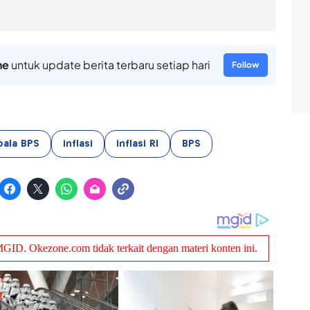
ne
untuk update berita terbaru setiap hari
Follow
pala BPS
inflasi
inflasi RI
BPS