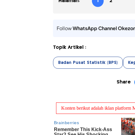
Halaman:
1
2
Follow
WhatsApp Channel Okezo
Topik Artikel :
Badan Pusat Statistik (BPS)
Ke
Share