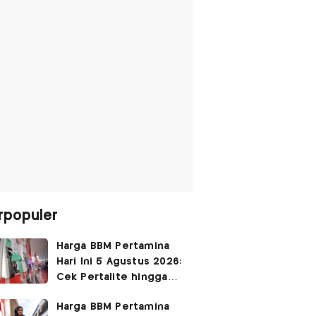
rpopuler
Harga BBM Pertamina
Hari Ini 5 Agustus 2026:
Cek Pertalite hingga
Pertamax, Ada yang
Harga BBM Pertamina
Turun