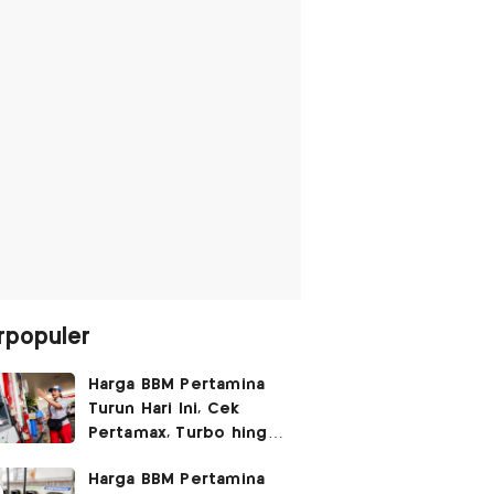
rpopuler
Harga BBM Pertamina
Turun Hari Ini, Cek
Pertamax, Turbo hingga
Pertalite 7 Agustus
Harga BBM Pertamina
2026