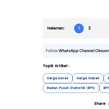
Halaman:
1
2
Follow
WhatsApp Channel Okezo
Topik Artikel :
harga beras
Harga Gabah
Badan Pusat Statistik (BPS)
BP
Share