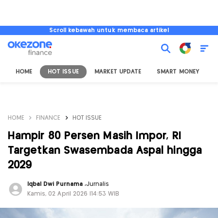
Scroll kebawah untuk membaca artikel
HOME
HOT ISSUE
MARKET UPDATE
SMART MONEY
I
HOME
FINANCE
HOT ISSUE
Hampir 80 Persen Masih Impor, RI
Targetkan Swasembada Aspal hingga
2029
Iqbal Dwi Purnama
,
Jurnalis
Kamis, 02 April 2026 |14:53 WIB