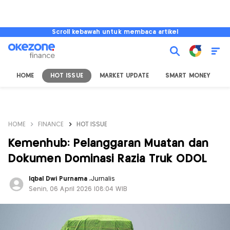
Scroll kebawah untuk membaca artikel
HOME
HOT ISSUE
MARKET UPDATE
SMART MONEY
I
HOME
FINANCE
HOT ISSUE
Kemenhub: Pelanggaran Muatan dan
Dokumen Dominasi Razia Truk ODOL
Iqbal Dwi Purnama
,
Jurnalis
Senin, 06 April 2026 |08:04 WIB