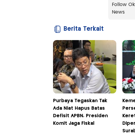
Follow Ok
News
Berita Terkait
Purbaya Tegaskan Tak
Keme
Ada Niat Hapus Batas
Pers
Defisit APBN, Presiden
Kere
Komit Jaga Fiskal
Dipe
Sura