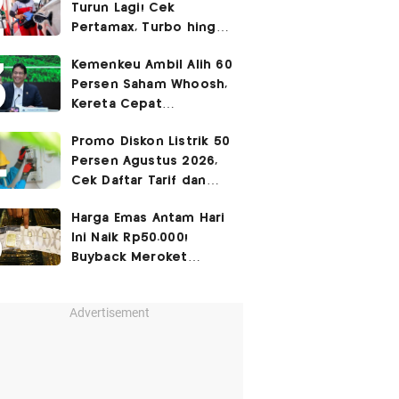
Turun Lagi! Cek
Pertamax, Turbo hingga
Pertalite Hari Ini 6
Kemenkeu Ambil Alih 60
Agustus 2026
Persen Saham Whoosh,
Kereta Cepat
Diperpanjang hingga
Promo Diskon Listrik 50
Surabaya
Persen Agustus 2026,
Cek Daftar Tarif dan
Syaratnya
Harga Emas Antam Hari
Ini Naik Rp50.000!
Buyback Meroket
Rp90.000
Advertisement