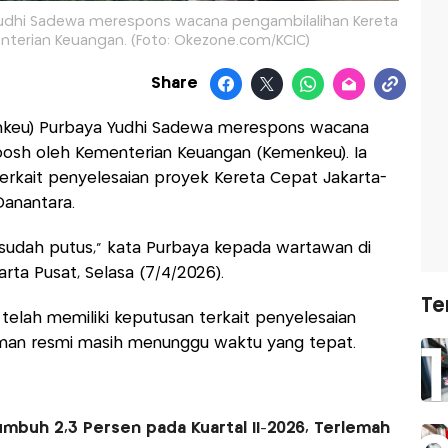
Yudhi Sadewa merespons wacana pengambilalihan Kereta
terian Keuangan. (Foto: Okezone.com/KCIC)
Share
nkeu) Purbaya Yudhi Sadewa merespons wacana
osh oleh Kementerian Keuangan (Kemenkeu). Ia
kait penyelesaian proyek Kereta Cepat Jakarta-
Danantara.
 sudah putus,” kata Purbaya kepada wartawan di
rta Pusat, Selasa (7/4/2026).
Te
elah memiliki keputusan terkait penyelesaian
an resmi masih menunggu waktu yang tepat.
umbuh 2,3 Persen pada Kuartal II-2026, Terlemah