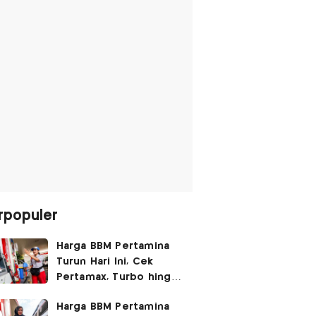
rpopuler
Harga BBM Pertamina
Turun Hari Ini, Cek
Pertamax, Turbo hingga
Pertalite 7 Agustus
Harga BBM Pertamina
2026