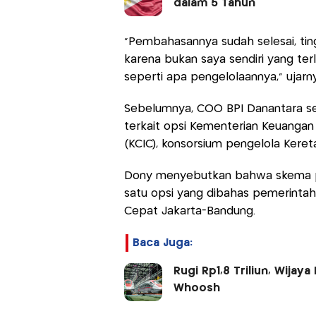
dalam 5 Tahun
“Pembahasannya sudah selesai, tin
karena bukan saya sendiri yang terl
seperti apa pengelolaannya,” ujarny
Sebelumnya, COO BPI Danantara se
terkait opsi Kementerian Keuangan
(KCIC), konsorsium pengelola Kere
Dony menyebutkan bahwa skema pe
satu opsi yang dibahas pemerinta
Cepat Jakarta-Bandung.
Baca Juga:
Rugi Rp1,8 Triliun, Wijay
Whoosh