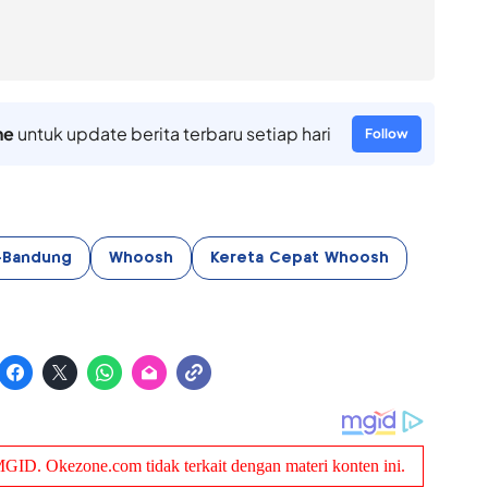
ne
untuk update berita terbaru setiap hari
Follow
a-Bandung
Whoosh
Kereta Cepat Whoosh