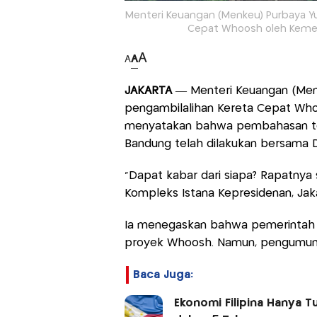
Menteri Keuangan (Menkeu) Purbaya 
Cepat Whoosh oleh Kemen
A
A
A
JAKARTA
— Menteri Keuangan (Me
pengambilalihan Kereta Cepat Who
menyatakan bahwa pembahasan ter
Bandung telah dilakukan bersama 
“Dapat kabar dari siapa? Rapatnya
Kompleks Istana Kepresidenan, Jaka
Ia menegaskan bahwa pemerintah t
proyek Whoosh. Namun, pengumum
Baca Juga:
Ekonomi Filipina Hanya T