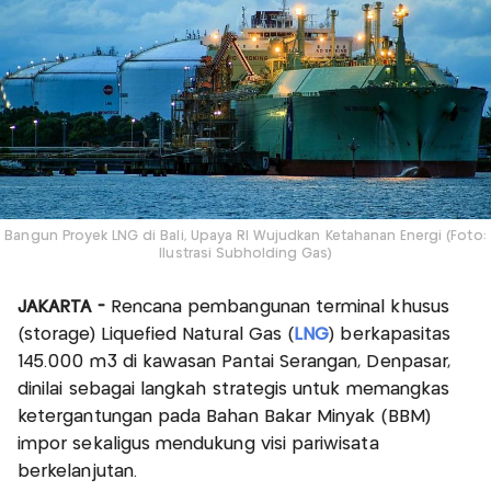
Bangun Proyek LNG di Bali, Upaya RI Wujudkan Ketahanan Energi (Foto:
Ilustrasi Subholding Gas)
JAKARTA -
Rencana pembangunan terminal khusus
(storage) Liquefied Natural Gas (
LNG
) berkapasitas
145.000 m3 di kawasan Pantai Serangan, Denpasar,
dinilai sebagai langkah strategis untuk memangkas
ketergantungan pada Bahan Bakar Minyak (BBM)
impor sekaligus mendukung visi pariwisata
berkelanjutan.