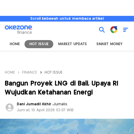
Scroll kebawah untuk membaca artikel
HOME
HOT ISSUE
MARKET UPDATE
SMART MONEY
I
HOME
FINANCE
HOT ISSUE
Bangun Proyek LNG di Bali, Upaya RI
Wujudkan Ketahanan Energi
Dani Jumadil Akhir
,
Jurnalis
Jum'at, 10 April 2026 |13:07 WIB