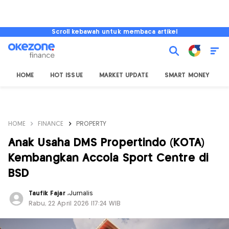
Scroll kebawah untuk membaca artikel
HOME
HOT ISSUE
MARKET UPDATE
SMART MONEY
I
HOME
FINANCE
PROPERTY
Anak Usaha DMS Propertindo (KOTA)
Kembangkan Accola Sport Centre di
BSD
Taufik Fajar
,
Jurnalis
Rabu, 22 April 2026 |17:24 WIB