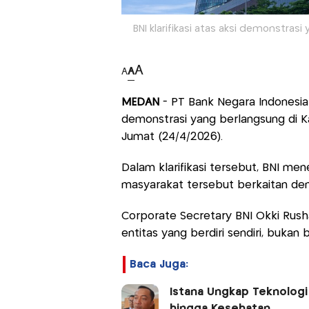
BNI klarifikasi atas aksi demonstra
A
A
A
MEDAN
- PT Bank Negara Indonesia 
demonstrasi yang berlangsung di K
Jumat (24/4/2026).
Dalam klarifikasi tersebut, BNI m
masyarakat tersebut berkaitan de
Corporate Secretary BNI Okki Rus
entitas yang berdiri sendiri, bukan b
Baca Juga:
Istana Ungkap Teknologi
hingga Kesehatan