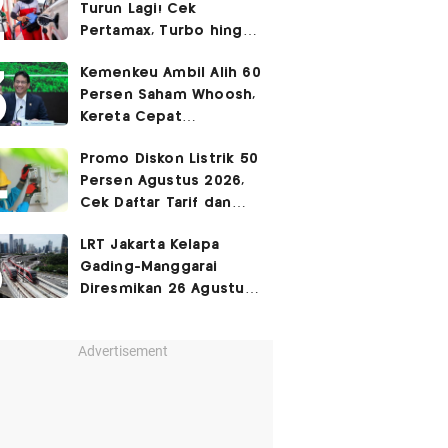
Turun Lagi! Cek
Pertamax, Turbo hingga
Pertalite Hari Ini 6
Kemenkeu Ambil Alih 60
Agustus 2026
Persen Saham Whoosh,
Kereta Cepat
Diperpanjang hingga
Promo Diskon Listrik 50
Surabaya
Persen Agustus 2026,
Cek Daftar Tarif dan
Syaratnya
LRT Jakarta Kelapa
Gading-Manggarai
Diresmikan 26 Agustus
2026
Advertisement