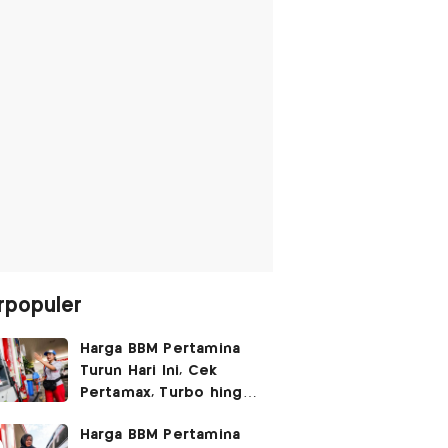
rpopuler
Harga BBM Pertamina
Turun Hari Ini, Cek
Pertamax, Turbo hingga
Pertalite 7 Agustus
Harga BBM Pertamina
2026