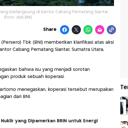
si yang berlangsung di Kantor Cabang Pematang Siantar.
(Foto: dok BNI)
Share
(Persero) Tbk (BNI) memberikan klarifikasi atas aksi
antor Cabang Pematang Siantar, Sumatra Utara,
enegaskan bahwa isu yang menjadi sorotan
ngan produk sebuah koperasi.
Te
hartomo menegaskan, koperasi tersebut merupakan
agian dari BNI.
 Nuklir yang Dipamerkan BRIN untuk Energi