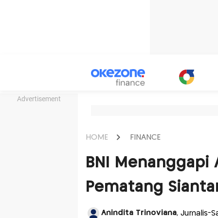
Advertisement
HOME
FINANCE
BNI Menanggapi A
Pematang Sianta
Anindita Trinoviana
, Jurnalis-