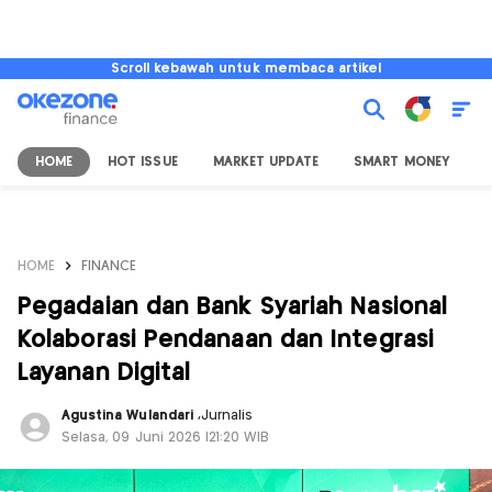
Scroll kebawah untuk membaca artikel
HOME
HOT ISSUE
MARKET UPDATE
SMART MONEY
I
HOME
FINANCE
Pegadaian dan Bank Syariah Nasional
Kolaborasi Pendanaan dan Integrasi
Layanan Digital
Agustina Wulandari
,
Jurnalis
Selasa, 09 Juni 2026 |21:20 WIB