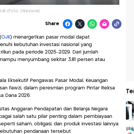
OJK (Foto: Okezone)
Share
(
OJK
) menargetkan pasar modal dapat
enuhi kebutuhan investasi nasional yang
iliun pada periode 2025–2029. Dari jumlah
 mampu menyumbang sekitar 3,81 persen atau
ala Eksekutif Pengawas Pasar Modal, Keuangan
asan Fawzi, dalam peresmian program Pintar Reksa
Te
a Dana 2026.
sitas Anggaran Pendapatan dan Belanja Negara
agai salah satu pilar penting dalam pembiayaan
perti saham, obligasi, dan produk investasi lainnya
kebutuhan pendanaan tersebut.