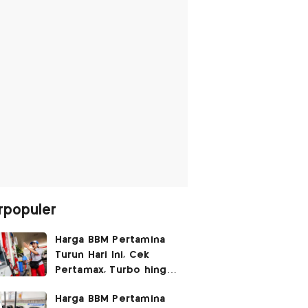
rpopuler
Harga BBM Pertamina
Turun Hari Ini, Cek
Pertamax, Turbo hingga
Pertalite 7 Agustus
Harga BBM Pertamina
2026