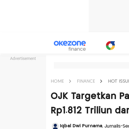
Advertisement
HOME
FINANCE
HOT ISSU
OJK Targetkan P
Rp1.812 Triliun da
Iqbal Dwi Purnama
, Jurnalis-Se