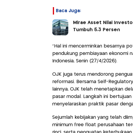
Baca Juga:
Mirae Asset Nilai Invest
Tumbuh 5,3 Persen
"Hal ini mencerminkan besarnya pot
pendukung pembiayaan ekonomi nasio
Indonesia, Senin (27/4/2026).
OJK juga terus mendorong penguata
reformasi. Bersama Self-Regulator
lainnya, OJK telah menetapkan dela
pasar modal. Langkah ini bertujua
menyelaraskan praktik pasar denga
Sejumlah kebijakan yang telah diim
minimum free float perusahaan terca
rinci, serta penguatan keterbukaan