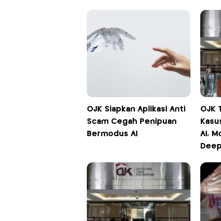
OJK Siapkan Aplikasi Anti
OJK 
Scam Cegah Penipuan
Kasu
Bermodus AI
AI, M
Deep