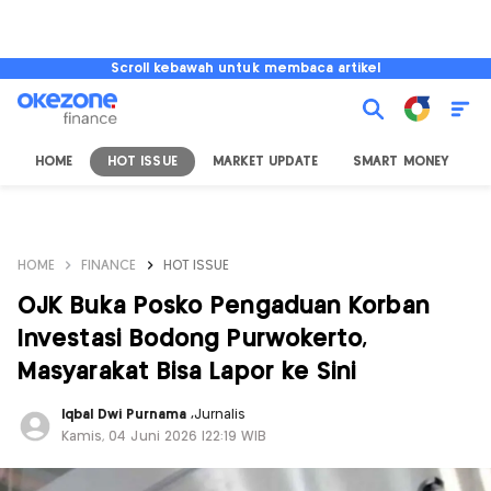
Scroll kebawah untuk membaca artikel
HOME
HOT ISSUE
MARKET UPDATE
SMART MONEY
I
HOME
FINANCE
HOT ISSUE
OJK Buka Posko Pengaduan Korban
Investasi Bodong Purwokerto,
Masyarakat Bisa Lapor ke Sini
Iqbal Dwi Purnama
,
Jurnalis
Kamis, 04 Juni 2026 |22:19 WIB