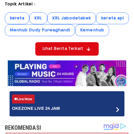
Topik Artikel :
kereta
KRL
KRL Jabodetabek
kereta api
Menhub Dudy Purwaghandi
Kemenhub
Lihat Berita Terkait
Live Now
OKEZONE LIVE 24 JAM