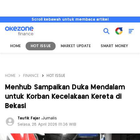
Scroll kebawah untuk membaca artikel
HOME
HOT ISSUE
MARKET UPDATE
SMART MONEY
I
HOME
FINANCE
HOT ISSUE
Menhub Sampaikan Duka Mendalam
untuk Korban Kecelakaan Kereta di
Bekasi
Taufik Fajar
,
Jurnalis
Selasa, 28 April 2026 |11:36 WIB