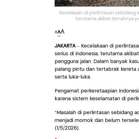
Kecelakaan di perlintasan sebidang k
terutama akibat lemahnya p
A
A
A
JAKARTA
– Kecelakaan di perlintas
serius di Indonesia, terutama aki
pengguna jalan. Dalam banyak kasu
palang pintu dan tertabrak kereta
serta luka-luka.
Pengamat perkeretaapian Indonesia,
karena sistem keselamatan di perl
“Masalah di perlintasan sebidang a
menjadi momok dan belum terselesa
(1/5/2026).