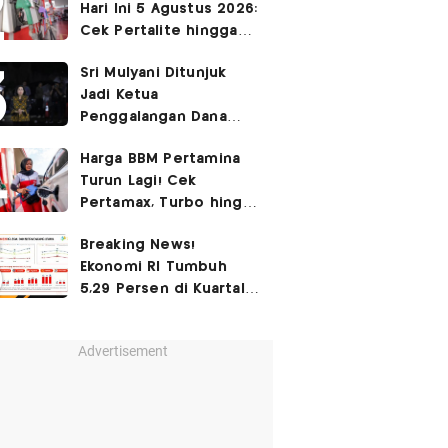
Hari Ini 5 Agustus 2026:
Cek Pertalite hingga
Pertamax, Ada yang
Sri Mulyani Ditunjuk
Turun
Jadi Ketua
Penggalangan Dana
untuk Negara Miskisn
Harga BBM Pertamina
Turun Lagi! Cek
Pertamax, Turbo hingga
Pertalite Hari Ini 6
Breaking News!
Agustus 2026
Ekonomi RI Tumbuh
5,29 Persen di Kuartal
II-2026
Advertisement