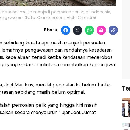
ereta api masih menjadi persoalan serius di Indonesia,
engawasan. (Foto :Okezone.com/Aldhi Chandra)
Share
an sebidang kereta api masih menjadi persoalan
bat lemahnya pengawasan dan rendahnya kesadaran
s, kecelakaan terjadi ketika kendaraan menerobos
 api yang sedang melintas, menimbulkan korban jiwa
 Joni Martinus, menilai persoalan ini belum tuntas
Te
intasan sebidang masih belum optimal.
dalah persoalan pelik yang hingga kini masih
ikan secara menyeluruh,” ujar Joni, Jumat