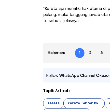
“Kereta api memiliki hak utama di
palang, maka tanggung jawab uta
tersebut,” jelasnya.
Halaman:
1
2
3
Follow
WhatsApp Channel Okezo
Topik Artikel :
Kereta
Kereta Tabrak KRL