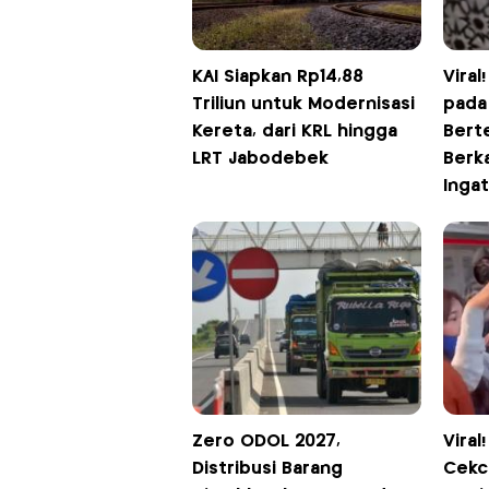
KAI Siapkan Rp14,88
Viral
Triliun untuk Modernisasi
pada
Kereta, dari KRL hingga
Bert
LRT Jabodebek
Berk
Ingat
Zero ODOL 2027,
Vira
Distribusi Barang
Cekc