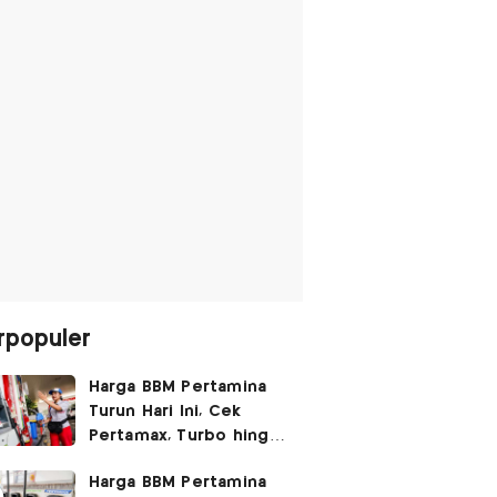
rpopuler
Harga BBM Pertamina
Turun Hari Ini, Cek
Pertamax, Turbo hingga
Pertalite 7 Agustus
Harga BBM Pertamina
2026