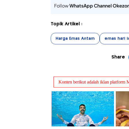
Follow
WhatsApp Channel Okezo
Topik Artikel :
Harga Emas Antam
emas hari i
Share