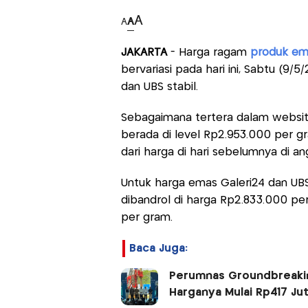
A
A
A
JAKARTA
- Harga ragam
produk em
bervariasi pada hari ini, Sabtu (9
dan UBS stabil.
Sebagaimana tertera dalam website
berada di level Rp2.953.000 per gr
dari harga di hari sebelumnya di a
Untuk harga emas Galeri24 dan UB
dibandrol di harga Rp2.833.000 pe
per gram.
Baca Juga:
Perumnas Groundbreakin
Harganya Mulai Rp417 Ju