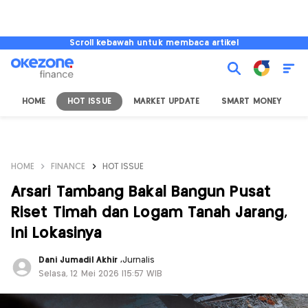
Scroll kebawah untuk membaca artikel
HOME
HOT ISSUE
MARKET UPDATE
SMART MONEY
I
HOME
FINANCE
HOT ISSUE
Arsari Tambang Bakal Bangun Pusat
Riset Timah dan Logam Tanah Jarang,
Ini Lokasinya
Dani Jumadil Akhir
,
Jurnalis
Selasa, 12 Mei 2026 |15:57 WIB