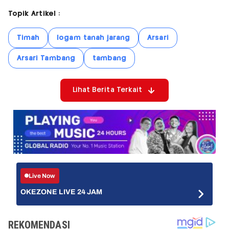
Topik Artikel :
Timah
logam tanah jarang
Arsari
Arsari Tambang
tambang
Lihat Berita Terkait
Live Now
OKEZONE LIVE 24 JAM