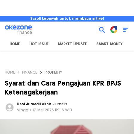
Scroll kebawah untuk membaca artikel
HOME
HOT ISSUE
MARKET UPDATE
SMART MONEY
I
HOME
FINANCE
PROPERTY
Syarat dan Cara Pengajuan KPR BPJS
Ketenagakerjaan
Dani Jumadil Akhir
,
Jurnalis
Minggu, 17 Mei 2026 |19:16 WIB