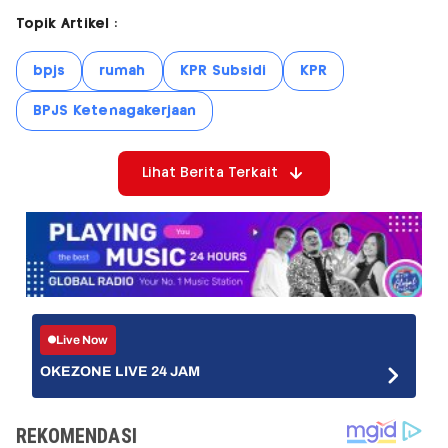
Topik Artikel :
bpjs
rumah
KPR Subsidi
KPR
BPJS Ketenagakerjaan
Lihat Berita Terkait
Live Now
OKEZONE LIVE 24 JAM