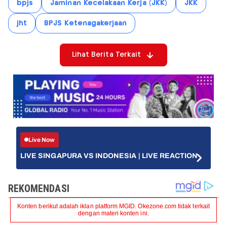
bpjs
Jaminan Kecelakaan Kerja (JKK)
JKK
jht
BPJS Ketenagakerjaan
Lihat Berita Terkait
Live Now
LIVE SINGAPURA VS INDONESIA | LIVE REACTION