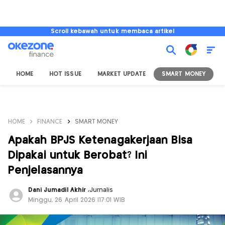
Scroll kebawah untuk membaca artikel
HOME
HOT ISSUE
MARKET UPDATE
SMART MONEY
I
HOME
FINANCE
SMART MONEY
Apakah BPJS Ketenagakerjaan Bisa
Dipakai untuk Berobat? Ini
Penjelasannya
Dani Jumadil Akhir
,
Jurnalis
Minggu, 26 April 2026 |17:01 WIB