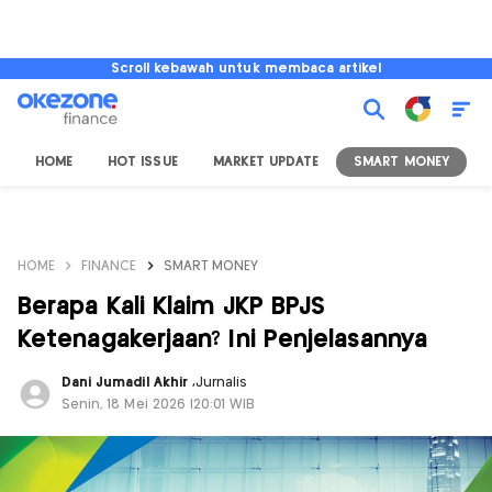
Scroll kebawah untuk membaca artikel
HOME
HOT ISSUE
MARKET UPDATE
SMART MONEY
I
HOME
FINANCE
SMART MONEY
Berapa Kali Klaim JKP BPJS
Ketenagakerjaan? Ini Penjelasannya
Dani Jumadil Akhir
,
Jurnalis
Senin, 18 Mei 2026 |20:01 WIB