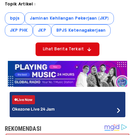
Topik Artikel :
bpjs
Jaminan Kehilangan Pekerjaan (JKP)
JKP PHK
JKP
BPJS Ketenagakerjaan
Lihat Berita Terkait
Live Now
Okezone Live 24 Jam