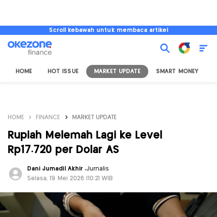
Scroll kebawah untuk membaca artikel
HOME
HOT ISSUE
MARKET UPDATE
SMART MONEY
I
HOME
FINANCE
MARKET UPDATE
Rupiah Melemah Lagi ke Level
Rp17.720 per Dolar AS
Dani Jumadil Akhir
,
Jurnalis
Selasa, 19 Mei 2026 |10:21 WIB