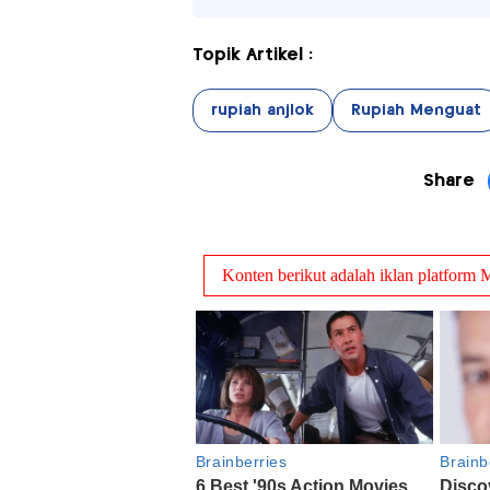
Topik Artikel :
rupiah anjlok
Rupiah Menguat
Share