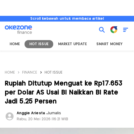
Scroll kebawah untuk membaca artikel
HOME
HOT ISSUE
MARKET UPDATE
SMART MONEY
I
HOME
FINANCE
HOT ISSUE
Rupiah Ditutup Menguat ke Rp17.653
per Dolar AS Usai BI Naikkan BI Rate
Jadi 5,25 Persen
Anggie Ariesta
,
Jurnalis
Rabu, 20 Mei 2026 |16:21 WIB