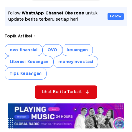
Follow
WhatsApp Channel Okezone
untuk
Follow
update berita terbaru setiap hari
Topik Artikel :
ovo finansial
OVO
keuangan
Literasi Keuangan
moneyinvestasi
Tips Keuangan
Lihat Berita Terkait