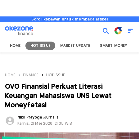
Scroll kebawah untuk membaca artikel
HOME
HOT ISSUE
MARKET UPDATE
SMART MONEY
I
HOME
FINANCE
HOT ISSUE
OVO Finansial Perkuat Literasi
Keuangan Mahasiswa UNS Lewat
Moneyfetasi
Niko Prayoga
,
Jurnalis
Kamis, 21 Mei 2026 |21:05 WIB