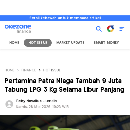
Scroll kebawah untuk membaca artikel
HOME
HOT ISSUE
MARKET UPDATE
SMART MONEY
I
HOME
FINANCE
HOT ISSUE
Pertamina Patra Niaga Tambah 9 Juta
Tabung LPG 3 Kg Selama Libur Panjang
Feby Novalius
,
Jurnalis
Kamis, 28 Mei 2026 |19:23 WIB