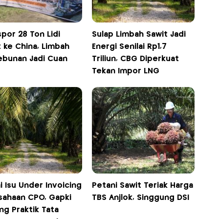
spor 28 Ton Lidi
Sulap Limbah Sawit Jadi
 ke China, Limbah
Energi Senilai Rp1,7
ebunan Jadi Cuan
Triliun, CBG Diperkuat
Tekan Impor LNG
 Isu Under Invoicing
Petani Sawit Teriak Harga
sahaan CPO, Gapki
TBS Anjlok, Singgung DSI
ng Praktik Tata