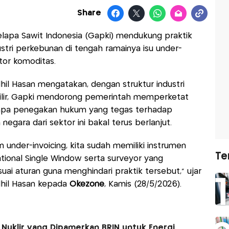
Share
apa Sawit Indonesia (Gapki) mendukung praktik
ustri perkebunan di tengah ramainya isu under-
ktor komoditas.
hil Hasan mengatakan, dengan struktur industri
 hilir, Gapki mendorong pemerintah memperketat
Tanpa penegakan hukum yang tegas terhadap
 negara dari sektor ini bakal terus berlanjut.
 under-invoicing, kita sudah memiliki instrumen
Te
ional Single Window serta surveyor yang
ai aturan guna menghindari praktik tersebut," ujar
dhil Hasan kepada
Okezone
, Kamis (28/5/2026).
 Nuklir yang Dipamerkan BRIN untuk Energi