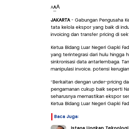
A
A
A
JAKARTA
- Gabungan Pengusaha Kel
tata kelola ekspor yang baik di ind
invoicing dan transfer pricing di se
Ketua Bidang Luar Negeri Gapki Fad
yang terintegrasi dari hulu hingga
sinkronisasi data antarlembaga. 
manipulasi invoice, potensi kerugian
"Berkaitan dengan under-pricing dan
pengamanan cukup baik seperti Nat
seharusnya memastikan ekspor sesu
Ketua Bidang Luar Negeri Gapki Fa
Baca Juga:
Istana Ungkap Teknologi