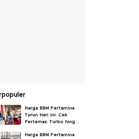
rpopuler
Harga BBM Pertamina
Turun Hari Ini, Cek
Pertamax, Turbo hingga
Pertalite 7 Agustus
Harga BBM Pertamina
2026