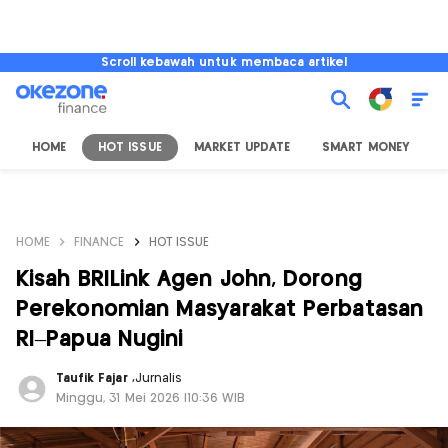
Scroll kebawah untuk membaca artikel
HOME
HOT ISSUE
MARKET UPDATE
SMART MONEY
I
HOME
FINANCE
HOT ISSUE
Kisah BRILink Agen John, Dorong
Perekonomian Masyarakat Perbatasan
RI–Papua Nugini
Taufik Fajar
,
Jurnalis
Minggu, 31 Mei 2026 |10:36 WIB