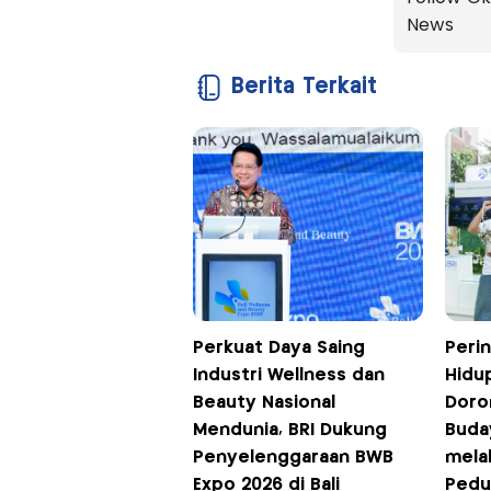
News
Berita Terkait
Perkuat Daya Saing
Perin
Industri Wellness dan
Hidup
Beauty Nasional
Doro
Mendunia, BRI Dukung
Buda
Penyelenggaraan BWB
melal
Expo 2026 di Bali
Pedu