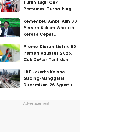
Turun Lagi! Cek
Pertamax, Turbo hingga
Pertalite Hari Ini 6
Kemenkeu Ambil Alih 60
Agustus 2026
Persen Saham Whoosh,
Kereta Cepat
Diperpanjang hingga
Promo Diskon Listrik 50
Surabaya
Persen Agustus 2026,
Cek Daftar Tarif dan
Syaratnya
LRT Jakarta Kelapa
Gading-Manggarai
Diresmikan 26 Agustus
2026
Advertisement