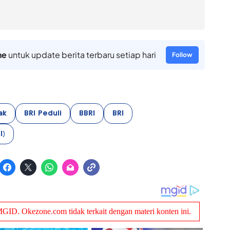
ne
untuk update berita terbaru setiap hari
Follow
ak
BRI Peduli
BBRI
BRI
I)