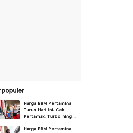
rpopuler
Harga BBM Pertamina
Turun Hari Ini, Cek
Pertamax, Turbo hingga
Pertalite 7 Agustus
Harga BBM Pertamina
2026