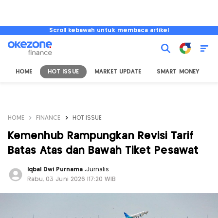
Scroll kebawah untuk membaca artikel
HOME
HOT ISSUE
MARKET UPDATE
SMART MONEY
I
HOME
FINANCE
HOT ISSUE
Kemenhub Rampungkan Revisi Tarif
Batas Atas dan Bawah Tiket Pesawat
Iqbal Dwi Purnama
,
Jurnalis
Rabu, 03 Juni 2026 |17:20 WIB