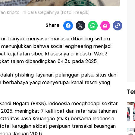
 Kripto, Ini Cara Cegahnya (Foto: Freepik)
Share
akin banyak menyasar manusia dibanding sistem
ch menunjukkan bahwa social engineering menjadi
at kejahatan siber, khususnya di industri Web3
gkat tajam dibandingkan 64,3% pada 2025.
dalah phishing, layanan pelanggan palsu, situs dan
an berbahaya yang menyerupai kanal resmi yang
Te
Sandi Negara (BSSN), Indonesia menghadapi sekitar
 2025, meningkat 7 kali lipat dari rata-rata tahunan
 Otoritas Jasa Keuangan (OJK) bersama Indonesia
otal kerugian akibat penipuan transaksi keuangan
ingga Januari 2026.