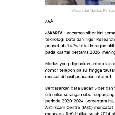
Waspadai Modus Penipuan
A
A
A
JAKARTA
- Ancaman siber kini sem
teknologi. Data dari Tiger Resear
penyebab 74,7% total kerugian akib
pada kuartal pertama 2026, menin
Modus yang digunakan antara lain a
nomor telepon palsu, hingga taut
muncul di hasil pencarian internet.
Berdasarkan data Badan Siber dan 
5,5 miliar serangan siber sepanjang
periode 2020-2024. Sementara itu,
Anti-Scam Centre (IASC) mencatat t
mencapai Rp9,1 triliun sejak 2024 h