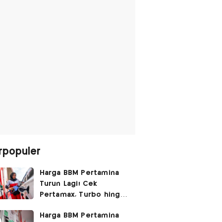
rpopuler
Harga BBM Pertamina
Turun Lagi! Cek
Pertamax, Turbo hingga
Pertalite Hari Ini 6
Harga BBM Pertamina
Agustus 2026