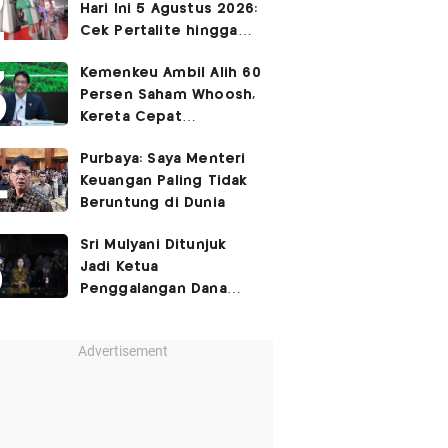
Hari Ini 5 Agustus 2026:
Cek Pertalite hingga
Pertamax, Ada yang
Kemenkeu Ambil Alih 60
Turun
Persen Saham Whoosh,
Kereta Cepat
Diperpanjang hingga
Purbaya: Saya Menteri
Surabaya
Keuangan Paling Tidak
Beruntung di Dunia
Sri Mulyani Ditunjuk
Jadi Ketua
Penggalangan Dana
untuk Negara Miskisn
Advertisement