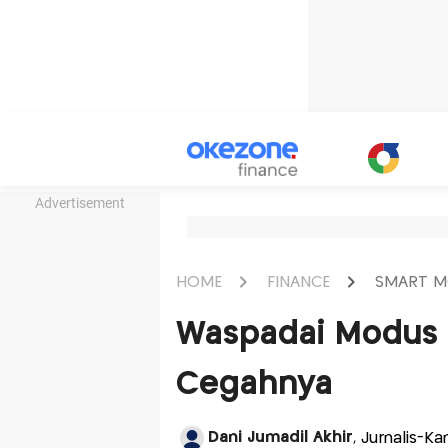
Advertisement
HOME
FINANCE
SMART M
Waspadai Modus P
Cegahnya
Dani Jumadil Akhir
, Jurnalis-K