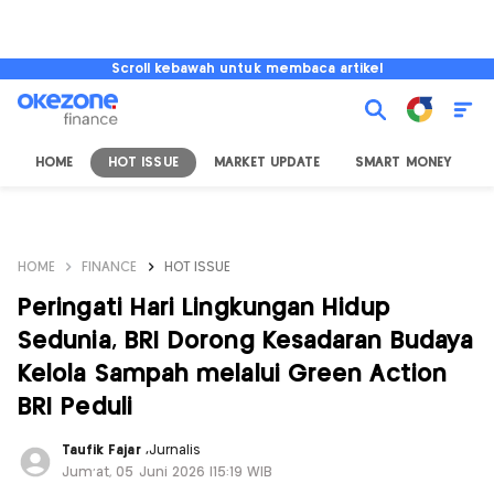
Scroll kebawah untuk membaca artikel
HOME
HOT ISSUE
MARKET UPDATE
SMART MONEY
I
HOME
FINANCE
HOT ISSUE
Peringati Hari Lingkungan Hidup
Sedunia, BRI Dorong Kesadaran Budaya
Kelola Sampah melalui Green Action
BRI Peduli
Taufik Fajar
,
Jurnalis
Jum'at, 05 Juni 2026 |15:19 WIB