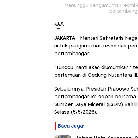
Menunggu pengumuman resmi dari
pertambangan
A
A
A
JAKARTA
- Menteri Sekretaris Neg
untuk pengumuman resmi dari pemer
pertambangan.
“Tunggu, nanti akan diumumkan,” t
pertemuan di Gedung Nusantara III
Sebelumnya, Presiden Prabowo Su
pertambangan ke depan bersama se
Sumber Daya Mineral (ESDM) Bahlil 
Selasa (5/5/2026).
Baca Juga: