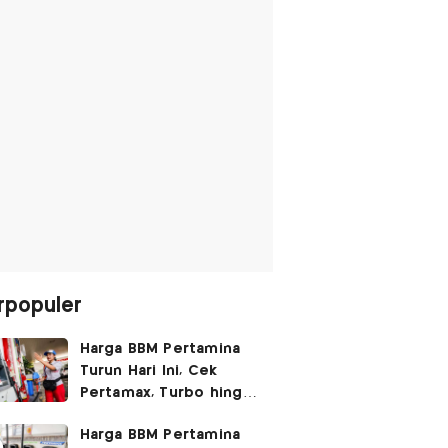
rpopuler
Harga BBM Pertamina
Turun Hari Ini, Cek
Pertamax, Turbo hingga
Pertalite 7 Agustus
Harga BBM Pertamina
2026