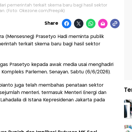
 pemerintah terkait skema baru bagi hasil sektor
. (foto: Okezone.com/Freepik)
Share
ara (Mensesneg) Prasetyo Hadi meminta publik
intah terkait skema baru bagi hasil sektor
egas Prasetyo kepada awak media usai menghadiri
, Kompleks Parlemen, Senayan, Sabtu (6/6/2026).
bianto juga telah membahas penataan sektor
Te
jumlah menteri, termasuk Menteri Energi dan
Lahadalia di Istana Kepresidenan Jakarta pada