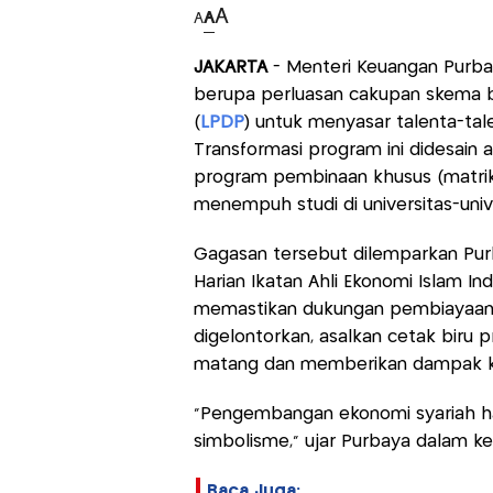
A
A
A
JAKARTA
- Menteri Keuangan Purba
berupa perluasan cakupan skema 
(
LPDP
) untuk menyasar talenta-tale
Transformasi program ini didesain a
program pembinaan khusus (matrik
menempuh studi di universitas-univ
Gagasan tersebut dilemparkan Pur
Harian Ikatan Ahli Ekonomi Islam Ind
memastikan dukungan pembiayaan d
digelontorkan, asalkan cetak biru 
matang dan memberikan dampak ko
"Pengembangan ekonomi syariah har
simbolisme," ujar Purbaya dalam ket
Baca Juga: