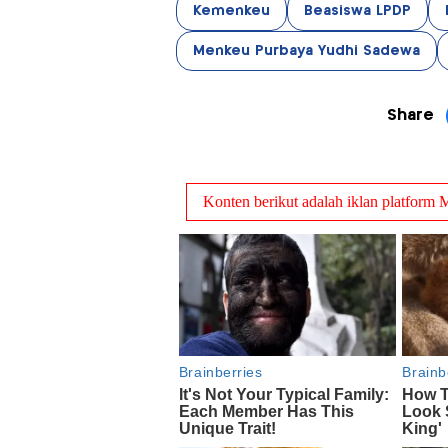
Kemenkeu
Beasiswa LPDP
Menkeu Purbaya Yudhi Sadewa
Share