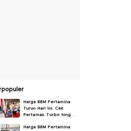
rpopuler
Harga BBM Pertamina
Turun Hari Ini, Cek
Pertamax, Turbo hingga
Pertalite 7 Agustus
Harga BBM Pertamina
2026