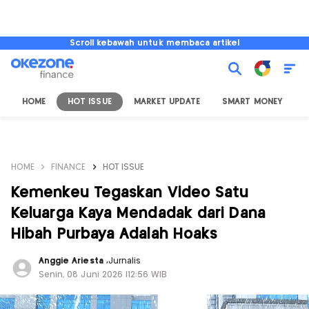
Scroll kebawah untuk membaca artikel
HOME
HOT ISSUE
MARKET UPDATE
SMART MONEY
I
HOME
FINANCE
HOT ISSUE
Kemenkeu Tegaskan Video Satu
Keluarga Kaya Mendadak dari Dana
Hibah Purbaya Adalah Hoaks
Anggie Ariesta
,
Jurnalis
Senin, 08 Juni 2026 |12:56 WIB